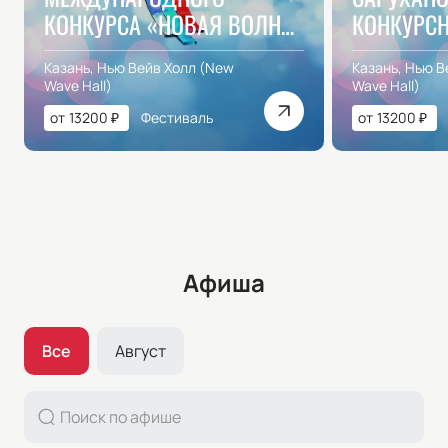
КОНКУРСА «НОВАЯ ВОЛНА
КОНКУРС
2026»
«НОВАЯ В
Казань, Нью Вейв Холл (New
Казань, Нью В
Wave Hall)
Wave Hall)
от
13200
₽
Фестиваль
от
13200
₽
Афиша
Все
Август