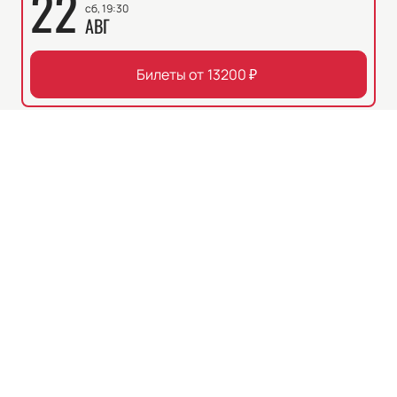
22
сб, 19:30
АВГ
Билеты от
13200
₽
Фестиваль
6+
ТВОРЧЕСКИЙ ВЕЧЕР РАЙМОНДА ПАУЛСА
В РАМКАХ КОНКУРСА «НОВАЯ ВОЛНА
2026»