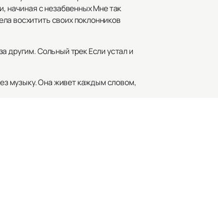
и, начиная с незабвенных Мне так
ела восхитить своих поклонников
а другим. Сольный трек Если устал и
рез музыку. Она живет каждым словом,
абудьте
купить билеты
на нашем
тить шанс окунуться в мир музыки