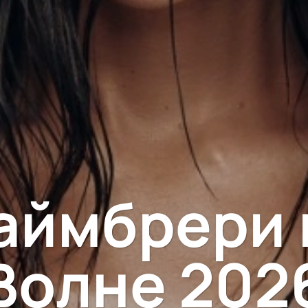
аймбрери 
Волне 202