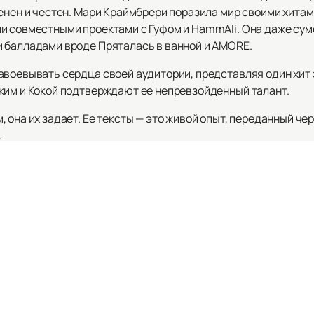
енен и честен. Мари Краймбрери поразила мир своими хитам
и совместными проектами с Гуфом и HammAli. Она даже сум
 балладами вроде Пряталась в ванной и AMORE.
воевывать сердца своей аудитории, представляя один хит з
ким и Кокой подтверждают ее непревзойденный талант.
 она их задает. Ее тексты — это живой опыт, переданный че
.
уникальной артистки и насладиться ее выступлениями, не з
ете найти расписание ее мероприятий и афишу, чтобы не упус
озможность!