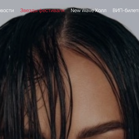
вости
Звезды фестиваля
New Wave Холл
ВИП-билет