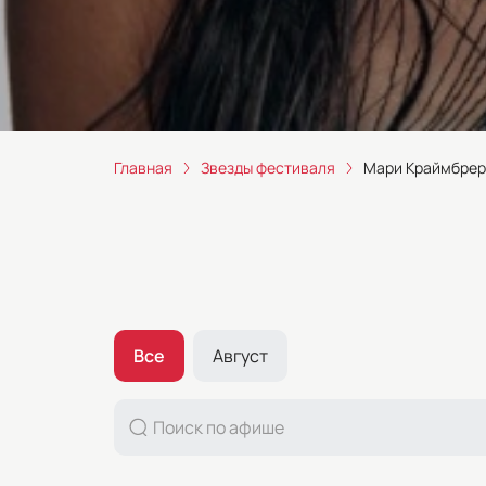
Главная
Звезды фестиваля
Мари Краймбрер
Все
Август