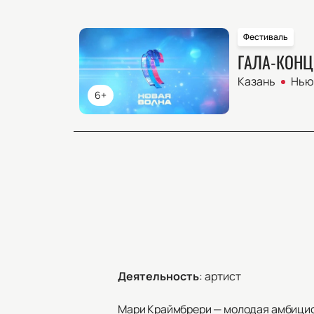
Фестиваль
ГАЛА-КОНЦ
Казань
Нью 
6+
Деятельность
:
артист
Мари Краймбрери — молодая амбициоз