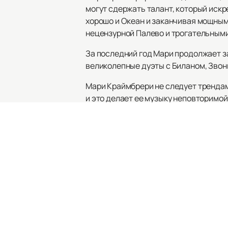
могут сдержать талант, который искр
хорошо и Океан и заканчивая мощным
нецензурной Палево и трогательными
За последний год Мари продолжает за
великолепные дуэты с Биланом, Звон
Мари Краймбрери не следует трендам,
и это делает ее музыку неповторимой
Если вы хотите оценить талант этой 
сайте. У нас вы легко и быстро смож
Мари Краймбрери. Не упустите эту в