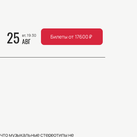
25
вт, 19:30
Билеты от
17600
₽
АВГ
 что музыкальные стереотипы не