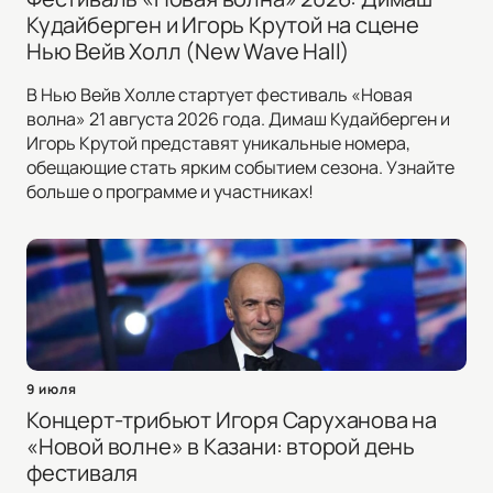
Кудайберген и Игорь Крутой на сцене
Нью Вейв Холл (New Wave Hall)
В Нью Вейв Холле стартует фестиваль «Новая
волна» 21 августа 2026 года. Димаш Кудайберген и
Игорь Крутой представят уникальные номера,
обещающие стать ярким событием сезона. Узнайте
больше о программе и участниках!
9 июля
Концерт-трибьют Игоря Саруханова на
«Новой волне» в Казани: второй день
фестиваля