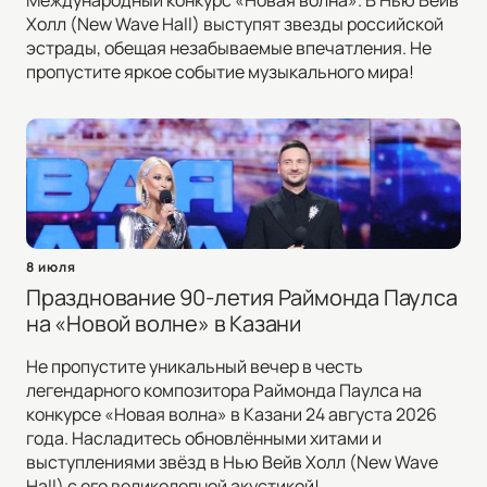
Международный конкурс «Новая волна». В Нью Вейв
Холл (New Wave Hall) выступят звезды российской
эстрады, обещая незабываемые впечатления. Не
пропустите яркое событие музыкального мира!
8 июля
Празднование 90-летия Раймонда Паулса
на «Новой волне» в Казани
Не пропустите уникальный вечер в честь
легендарного композитора Раймонда Паулса на
конкурсе «Новая волна» в Казани 24 августа 2026
года. Насладитесь обновлёнными хитами и
выступлениями звёзд в Нью Вейв Холл (New Wave
Hall) с его великолепной акустикой!