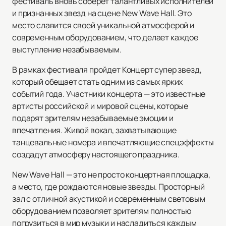
фестиваль вновь соберет талантливых исполнителей
и признанных звезд на сцене New Wave Hall. Это
место славится своей уникальной атмосферой и
современным оборудованием, что делает каждое
выступление незабываемым.
В рамках фестиваля пройдет Концерт супер звезд,
который обещает стать одним из самых ярких
событий года. Участники концерта — это известные
артисты российской и мировой сцены, которые
подарят зрителям незабываемые эмоции и
впечатления. Живой вокал, захватывающие
танцевальные номера и впечатляющие спецэффекты
создадут атмосферу настоящего праздника.
New Wave Hall — это не просто концертная площадка,
а место, где рождаются новые звезды. Просторный
зал с отличной акустикой и современным световым
оборудованием позволяет зрителям полностью
погрузиться в мир музыки и насладиться каждым