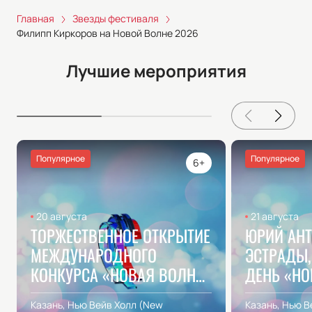
Главная
Звезды фестиваля
Филипп Киркоров на Новой Волне 2026
Лучшие мероприятия
Популярное
Популярное
6+
20 августа
21 августа
ТОРЖЕСТВЕННОЕ ОТКРЫТИЕ
ЮРИЙ АНТ
МЕЖДУНАРОДНОГО
ЭСТРАДЫ,
КОНКУРСА «НОВАЯ ВОЛНА
ДЕНЬ «НО
2026»
2026»
Казань, Нью Вейв Холл (New
Казань, Нью В