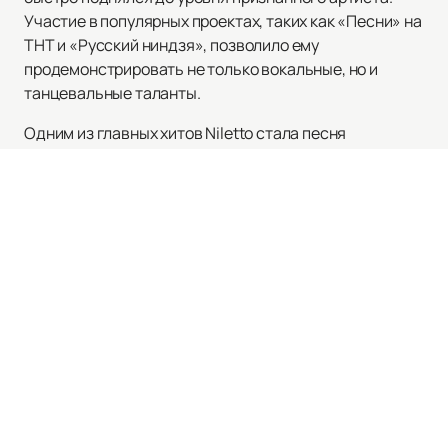
Участие в популярных проектах, таких как «Песни» на
ТНТ и «Русский ниндзя», позволило ему
продемонстрировать не только вокальные, но и
танцевальные таланты.
Одним из главных хитов Niletto стала песня
«Любимка», которая мгновенно завоевала
популярность. Этот успех стал важной вехой в его
карьере, обеспечив ему широкую известность и
признание.
Если вы хотите увидеть живое выступление Niletto,
купить билеты
на нашем сайте легко и быстро. Мы
предлагаем актуальное расписание концертов и
афишу мероприятий, чтобы вы могли выбрать
наиболее удобное время для посещения шоу. Наш
сервис позволяет быть в курсе всех предстоящих
событий с участием этого талантливого исполнителя.