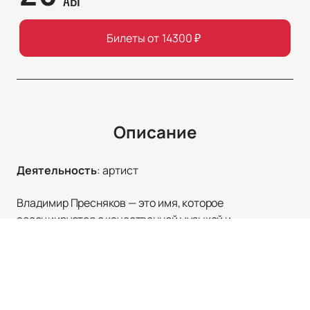
АВГ
Билеты от
14300
₽
Описание
Деятельность
:
артист
Владимир Пресняков — это имя, которое
ассоциируется с качественной музыкой и
многолетней историей успеха на российской
эстраде. Обладатель престижных наград, таких как
«Певец года» и «Золотой граммофон», он стал
символом целой эпохи в отечественной музыке. Его
уникальный тембр и способность