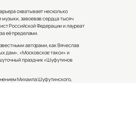
арьера охватывает несколько
ре музыки, завоевав сердца тысяч
ист Российской Федерации и лауреат
за её пределами.
известными авторами, как Вячеслав
ых дам», «Московское такси» и
и шуточный праздник «Шуфутинов
лнением Михаила Шуфутинского,
те ознакомиться с расписанием и
 артиста.
а яркое и незабываемое событие,
раздника и оформите заказ на нашем
ским!