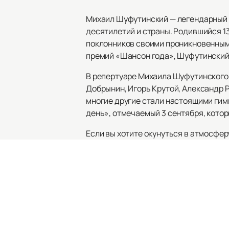
Михаил Шуфутинский — легендарный 
десятилетий и страны. Родившийся 13
поклонников своими проникновенным
премий «Шансон года», Шуфутинский п
В репертуаре Михаила Шуфутинского 
Добрынин, Игорь Крутой, Александр Р
многие другие стали настоящими гим
день», отмечаемый 3 сентября, кото
Если вы хотите окунуться в атмосфе
купить билеты
на нашем сайте — это
афишей предстоящих концертов, чтоб
Михаил Шуфутинский — это не просто 
полное эмоций и душевного тепла. Н
сайте. Погрузитесь в мир качествен