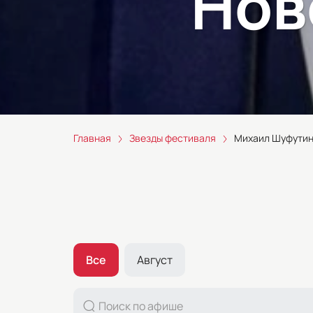
Нов
Главная
Звезды фестиваля
Михаил Шуфутин
Все
Август