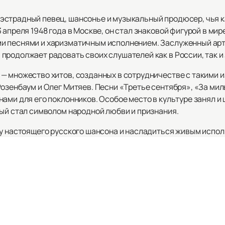
эстрадный певец, шансонье и музыкальный продюсер, чья к
 апреля 1948 года в Москве, он стал знаковой фигурой в ми
и песнями и харизматичным исполнением. Заслуженный арт
родолжает радовать своих слушателей как в России, так и 
— множество хитов, созданных в сотрудничестве с такими 
озенбаум и Олег Митяев. Песни «Третье сентября», «За мил
нами для его поклонников. Особое место в культуре занял 
рый стал символом народной любви и признания.
ру настоящего русского шансона и насладиться живым испо
 лучший способ сделать это. На нашем сайте вы также може
ы не пропустить ни одного выступления этого выдающегося
певец, это целая эпоха в музыке. Его концерты — это всегд
е упустите возможность стать частью этого музыкального п
ной музыки и настоящих эмоций вместе с Михаилом Шуфутин