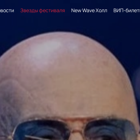
вости
Звезды фестиваля
New Wave Холл
ВИП-билет