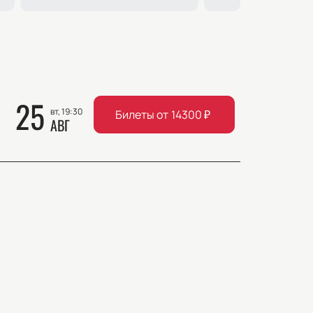
25
вт, 19:30
Билеты от
14300
₽
АВГ