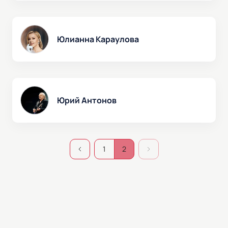
Юлианна Караулова
Юрий Антонов
1
2