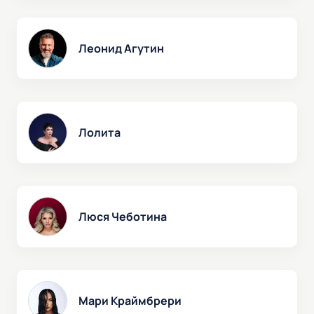
Леонид Агутин
Лолита
Люся Чеботина
Мари Краймбрери